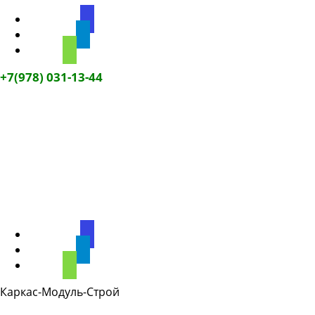
discourse
telegram
phone
+7(978) 031-13-44
discourse
telegram
phone
Каркас-Модуль-Строй