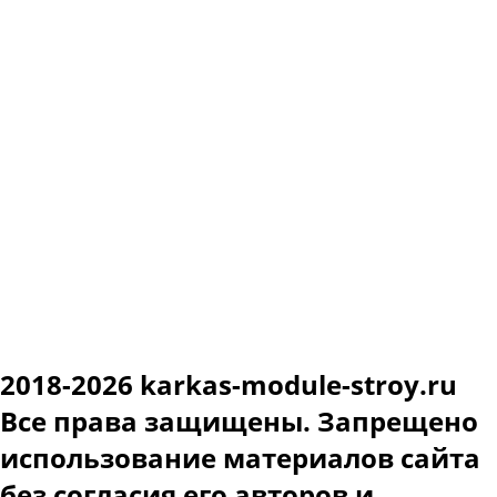
Адрес
299002 г. Севастополь, ул. Морских пехотинцев, 20
Телефон
+7(978) 031-13-44 ✆
E-mail
ekovatakrym@gmail.com
Время работы: 8:00 - 20:00
ИНН: 366218483226
ОГРН: 319366800023150
ИП Свитков Олег Павлович
2018-2026 karkas-module-stroy.ru
Все права защищены. Запрещено
использование материалов сайта
без согласия его авторов и