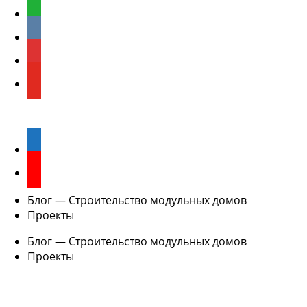
WhatsApp
ВКонтакте
Rutube
Youtube
Отзывы о нас
Avito (Авито)
Yandex.Карты
Блог — Строительство модульных домов
Проекты
Блог — Строительство модульных домов
Проекты
Контакты